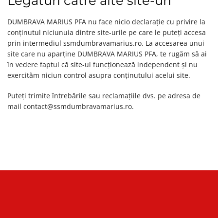
Legături către alte site-uri
DUMBRAVA MARIUS PFA nu face nicio declarație cu privire la
conținutul niciunuia dintre site-urile pe care le puteți accesa
prin intermediul ssmdumbravamarius.ro. La accesarea unui
site care nu aparține DUMBRAVA MARIUS PFA, te rugăm să ai
în vedere faptul că site-ul funcționează independent și nu
exercităm niciun control asupra conținutului acelui site.
Puteți trimite întrebările sau reclamațiile dvs. pe adresa de
mail contact@ssmdumbravamarius.ro.