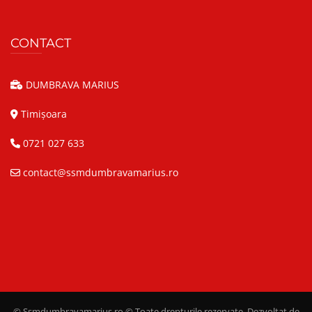
CONTACT
DUMBRAVA MARIUS
Timișoara
0721 027 633
contact@ssmdumbravamarius.ro
© Ssmdumbravamarius.ro © Toate drepturile rezervate. Dezvoltat de