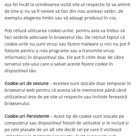
așa fel încât la următoarea vizită site-ul respectiv își va aminti
de ține și nu va fi nevoie să faci din nou aceleași setări, de
exemplu alegerea limbii sau să adaugi produsul în coș.
Poți refuză utilizarea cookie-urilor, pentru asta va trebui să
faci setările adecvate în browserul tău. De reținut faptul că
cookie-urile nu sunt viruși sau fișiere malware și nici nu pot fi
folosite pentru a rula programe sau a transmite viruși
informatici în dispozitivul tău. Ele pot fi citite doar de către
serverul site-ului care a salvat aceste fișiere cookie în
dispozitivul tău.
Cookie-uri de sesiune
– Acestea sunt stocate doar temporar în
browserul web pentru că acesta să le memoreze până când
utilizatorul iese de pe site-ul respectiv sau închide fereastră
browserului.
Cookie-uri Persistente
– Acest tip de cookie sunt stocate pe
computerul sau dispozitivul folosit de utilizator și le includ și
pe cele plasate de un alt site decât cel pe care îl vizitează