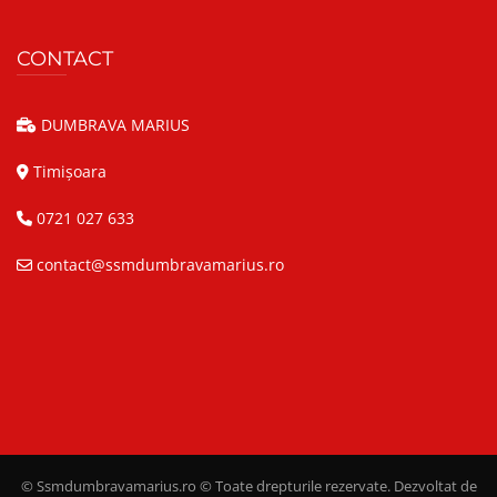
CONTACT
DUMBRAVA MARIUS
Timișoara
0721 027 633
contact@ssmdumbravamarius.ro
© Ssmdumbravamarius.ro © Toate drepturile rezervate. Dezvoltat de